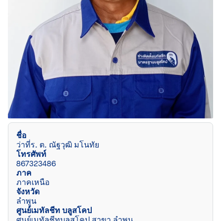
ชื่อ
ว่าที่ร. ต. ณัฐวุฒิ มโนทัย
โทรศัพท์
867323486
ภาค
ภาคเหนือ
จังหวัด
ลำพูน
ศูนย์เมทัลชีท บลูสโคป
ศูนย์เมทัลชีทบลูสโคป สาขา ลำพูน