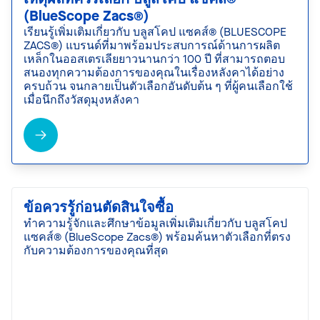
(BlueScope Zacs®)
เรียนรู้เพิ่มเติมเกี่ยวกับ บลูสโคป แซคส์® (BLUESCOPE 
ZACS®) แบรนด์ที่มาพร้อมประสบการณ์ด้านการผลิต
เหล็กในออสเตรเลียยาวนานกว่า 100 ปี ที่สามารถตอบ
สนองทุกความต้องการของคุณในเรื่องหลังคาได้อย่าง
ครบถ้วน จนกลายเป็นตัวเลือกอันดับต้น ๆ ที่ผู้คนเลือกใช้
เมื่อนึกถึงวัสดุมุงหลังคา
ข้อควรรู้ก่อนตัดสินใจซื้อ
ทำความรู้จักและศึกษาข้อมูลเพิ่มเติมเกี่ยวกับ บลูสโคป 
แซคส์® (BlueScope Zacs®) พร้อมค้นหาตัวเลือกที่ตรง
กับความต้องการของคุณที่สุด