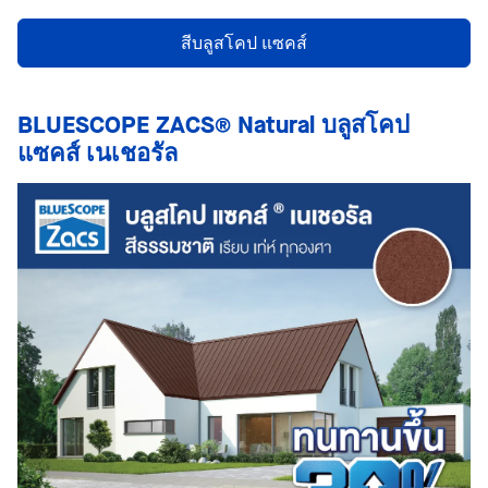
สีบลูสโคป แซคส์
BLUESCOPE ZACS® Natural บลูสโคป 
แซคส์ เนเชอรัล