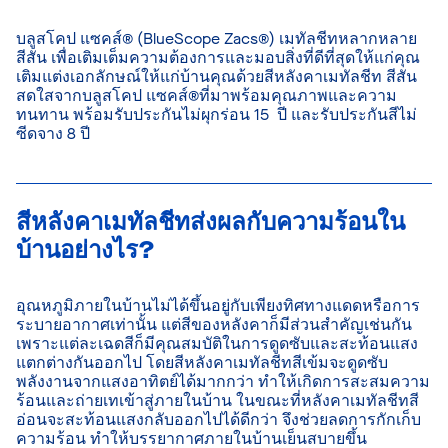
บลูสโคป แซคส์® (BlueScope Zacs®) เมทัลชีทหลากหลาย
สีสัน เพื่อเติมเต็มความต้องการและมอบสิ่งที่ดีที่สุดให้แก่คุณ 
เติมแต่งเอกลักษณ์ให้แก่บ้านคุณด้วยสีหลังคาเมทัลชีท สีสัน
สดใสจากบลูสโคป แซคส์®ที่มาพร้อมคุณภาพและความ
ทนทาน พร้อมรับประกันไม่ผุกร่อน 15  ปี และรับประกันสีไม่
ซีดจาง 8 ปี
สีหลังคาเมทัลชีทส่งผลกับความร้อนใน
บ้านอย่างไร?
อุณหภูมิภายในบ้านไม่ได้ขึ้นอยู่กับเพียงทิศทางแดดหรือการ
ระบายอากาศเท่านั้น แต่สีของหลังคาก็มีส่วนสำคัญเช่นกัน 
เพราะแต่ละเฉดสีก็มีคุณสมบัติในการดูดซับและสะท้อนแสง
แตกต่างกันออกไป โดยสีหลังคาเมทัลชีทสีเข้มจะดูดซับ
พลังงานจากแสงอาทิตย์ได้มากกว่า ทำให้เกิดการสะสมความ
ร้อนและถ่ายเทเข้าสู่ภายในบ้าน ในขณะที่หลังคาเมทัลชีทสี
อ่อนจะสะท้อนแสงกลับออกไปได้ดีกว่า จึงช่วยลดการกักเก็บ
ความร้อน ทำให้บรรยากาศภายในบ้านเย็นสบายขึ้น