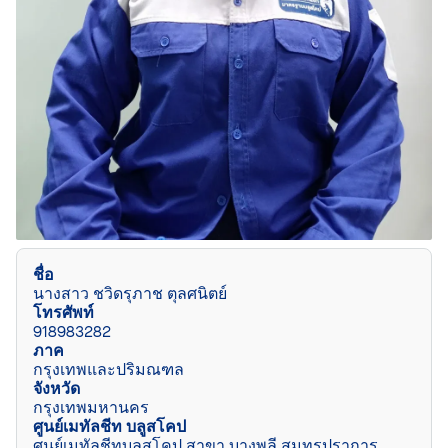
ชื่อ
นางสาว ชวิดรุภาช ตุลศนิตย์
โทรศัพท์
918983282
ภาค
กรุงเทพและปริมณฑล
จังหวัด
กรุงเทพมหานคร
ศูนย์เมทัลชีท บลูสโคป
ศูนย์เมทัลชีทบลูสโคป สาขา บางพลี สมุทรปราการ