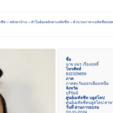
ลชีท
หลังคาบ้าน
ทำไมต้องหลังคาเมทัลชีท
คํานวณราคาเมทัลชีท
บทค
ชื่อ
นาย อมร เรืองฤทธิ์
โทรศัพท์
832329659
ภาค
ภาคตะวันออกเฉียงเหนือ
จังหวัด
บุรีรัมย์
ศูนย์เมทัลชีท บลูสโคป
ศูนย์เมทัลชีทบลูสโคป สาขา 
วันที่ ผ่านการอบรม
02-10-2024