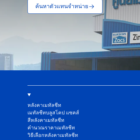
ค้นหาตัวแทนจำหน่าย
หลังคาเมทัลชีท
เมทัลชีทบลูสโคป แซคส์
สีหลังคาเมทัลชีท
คํานวณราคาเมทัลชีท
วิธีเลือกหลังคาเมทัลชีท