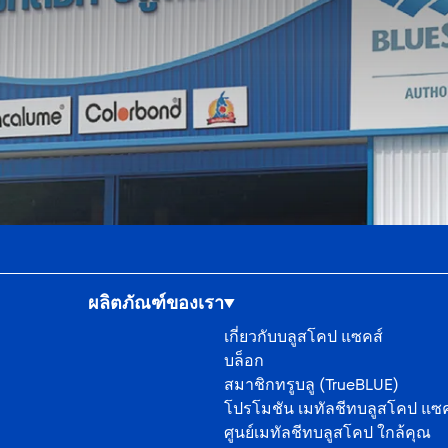
ผลิตภัณฑ์ของเรา
เกี่ยวกับบลูสโคป แซคส์
บล็อก
สมาชิกทรูบลู (TrueBLUE)
โปรโมชัน เมทัลชีทบลูสโคป แซค
ศูนย์เมทัลชีทบลูสโคป ใกล้คุณ