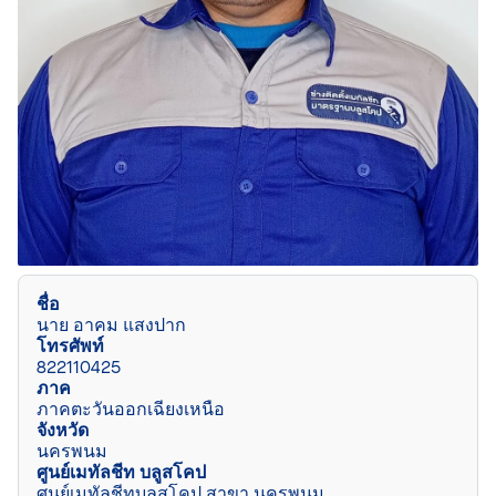
ชื่อ
นาย อาคม แสงปาก
โทรศัพท์
822110425
ภาค
ภาคตะวันออกเฉียงเหนือ
จังหวัด
นครพนม
ศูนย์เมทัลชีท บลูสโคป
ศูนย์เมทัลชีทบลูสโคป สาขา นครพนม