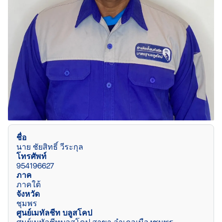
ชื่อ
นาย ชัยสิทธิ์ วีระกุล
โทรศัพท์
954196627
ภาค
ภาคใต้
จังหวัด
ชุมพร
ศูนย์เมทัลชีท บลูสโคป