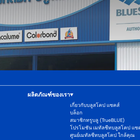
ผลิตภัณฑ์ของเรา
เกี่ยวกับบลูสโคป แซคส์
บล็อก
สมาชิกทรูบลู (TrueBLUE)
โปรโมชัน เมทัลชีทบลูสโคป แซค
ศูนย์เมทัลชีทบลูสโคป ใกล้คุณ