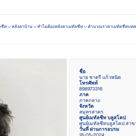
ลชีท
หลังคาบ้าน
ทำไมต้องหลังคาเมทัลชีท
คํานวณราคาเมทัลชีท
บทค
ชื่อ
นาย ชาตรี แก้วพนิต
โทรศัพท์
898973316
ภาค
ภาคกลาง
จังหวัด
สมุทรสาคร
ศูนย์เมทัลชีท บลูสโคป
ศูนย์เมทัลชีทบลูสโคป สา
วันที่ ผ่านการอบรม
18-05-2024