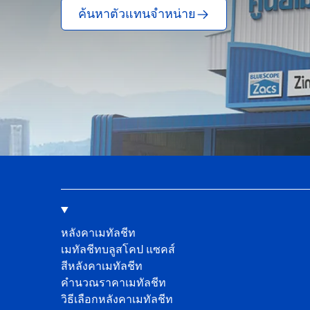
ค้นหาตัวแทนจำหน่าย
หลังคาเมทัลชีท
เมทัลชีทบลูสโคป แซคส์
สีหลังคาเมทัลชีท
คํานวณราคาเมทัลชีท
วิธีเลือกหลังคาเมทัลชีท