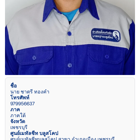
ชื่อ
นาย ชาตรี ทองคำ
โทรศัพท์
979956637
ภาค
ภาคใต้
จังหวัด
เพชรบุรี
ศูนย์เมทัลชีท บลูสโคป
ศูนย์เมทัลชีทบลูสโคป สาขา อำเภอเมือง เพชรบุรี