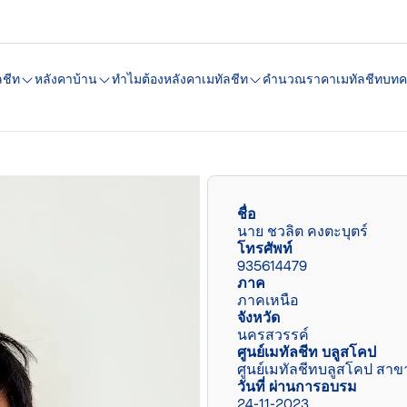
ลชีท
หลังคาบ้าน
ทำไมต้องหลังคาเมทัลชีท
คํานวณราคาเมทัลชีท
บทค
ชื่อ
นาย ชวลิต คงตะบุตร์
โทรศัพท์
935614479
ภาค
ภาคเหนือ
จังหวัด
นครสวรรค์
ศูนย์เมทัลชีท บลูสโคป
ศูนย์เมทัลชีทบลูสโคป สา
วันที่ ผ่านการอบรม
24-11-2023