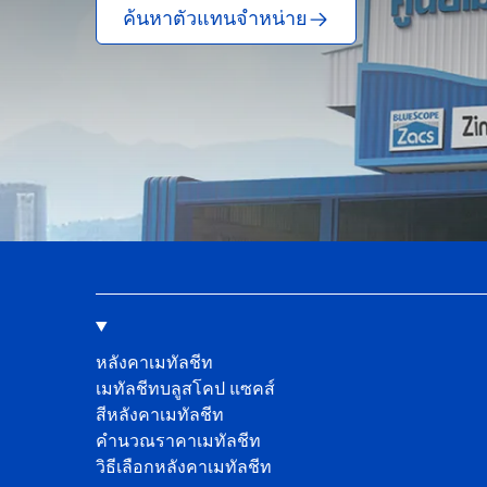
ค้นหาตัวแทนจำหน่าย
หลังคาเมทัลชีท
เมทัลชีทบลูสโคป แซคส์
สีหลังคาเมทัลชีท
คํานวณราคาเมทัลชีท
วิธีเลือกหลังคาเมทัลชีท