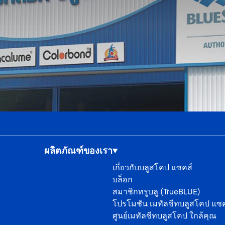
ผลิตภัณฑ์ของเรา
เกี่ยวกับบลูสโคป แซคส์
บล็อก
สมาชิกทรูบลู (TrueBLUE)
โปรโมชัน เมทัลชีทบลูสโคป แซค
ศูนย์เมทัลชีทบลูสโคป ใกล้คุณ