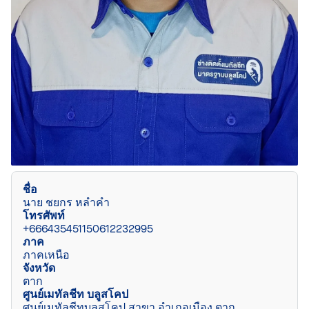
ชื่อ
นาย ชยกร หลำคำ
โทรศัพท์
+666435451150612232995
ภาค
ภาคเหนือ
จังหวัด
ตาก
ศูนย์เมทัลชีท บลูสโคป
ศูนย์เมทัลชีทบลูสโคป สาขา อำเภอเมือง ตาก