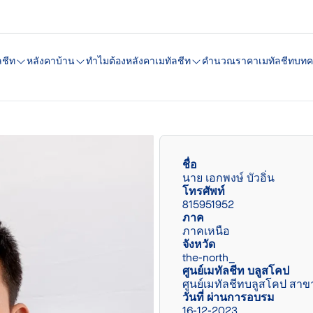
ลชีท
หลังคาบ้าน
ทำไมต้องหลังคาเมทัลชีท
คํานวณราคาเมทัลชีท
บทค
ชื่อ
นาย เอกพงษ์ บัวอิ่น
โทรศัพท์
815951952
ภาค
ภาคเหนือ
จังหวัด
the-north_
ศูนย์เมทัลชีท บลูสโคป
ศูนย์เมทัลชีทบลูสโคป สาข
วันที่ ผ่านการอบรม
16-12-2023