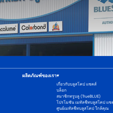
ผลิตภัณฑ์ของเรา
เกี่ยวกับบลูสโคป แซคส์
บล็อก
สมาชิกทรูบลู (TrueBLUE)
โปรโมชัน เมทัลชีทบลูสโคป แซค
ศูนย์เมทัลชีทบลูสโคป ใกล้คุณ