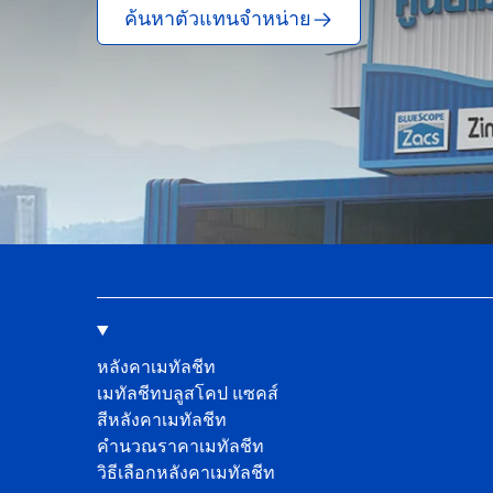
ค้นหาตัวแทนจำหน่าย
หลังคาเมทัลชีท
เมทัลชีทบลูสโคป แซคส์
สีหลังคาเมทัลชีท
คํานวณราคาเมทัลชีท
วิธีเลือกหลังคาเมทัลชีท