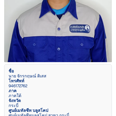
ชื่อ
นาย จักรกฤษณ์ ติเสส
โทรศัพท์
946172762
ภาค
ภาคใต้
จังหวัด
กระบี่
ศูนย์เมทัลชีท บลูสโคป
ศูนย์เมทัลชีทบลูสโคป สาขา กระบี่