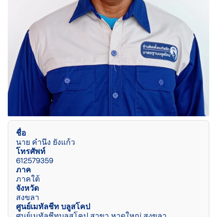
ชื่อ
นาย คำนึง ยังแก้ว
โทรศัพท์
612579359
ภาค
ภาคใต้
จังหวัด
สงขลา
ศูนย์เมทัลชีท บลูสโคป
ศูนย์เมทัลชีทบลูสโคป สาขา หาดใหญ่ สงขลา