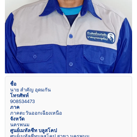
ชื่อ
นาย สำคัญ อุดมกัน
โทรศัพท์
908534473
ภาค
ภาคตะวันออกเฉียงเหนือ
จังหวัด
นครพนม
ศูนย์เมทัลชีท บลูสโคป
ศูนย์เมทัลชีทบลูสโคป สาขา นครพนม