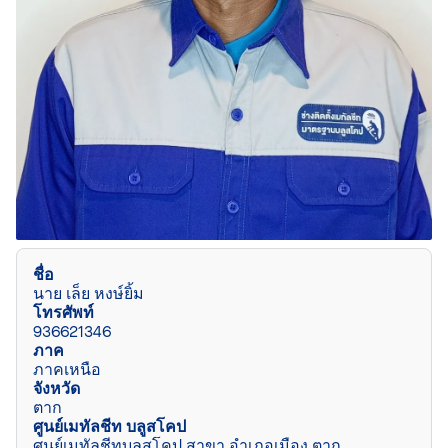
ชื่อ
นาย เล็ย หงษ์ยิ้ม
โทรศัพท์
936621346
ภาค
ภาคเหนือ
จังหวัด
ตาก
ศูนย์เมทัลชีท บลูสโคป
ศูนย์เมทัลชีทบลูสโคป สาขา อำเภอเมือง ตาก