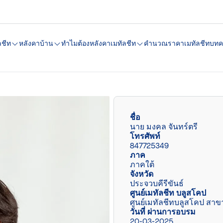
ลชีท
หลังคาบ้าน
ทำไมต้องหลังคาเมทัลชีท
คํานวณราคาเมทัลชีท
บทค
ชื่อ
นาย มงคล จันทร์ตรี
โทรศัพท์
847725349
ภาค
ภาคใต้
จังหวัด
ประจวบคีรีขันธ์
ศูนย์เมทัลชีท บลูสโคป
ศูนย์เมทัลชีทบลูสโคป สาขา 
วันที่ ผ่านการอบรม
20-03-2025