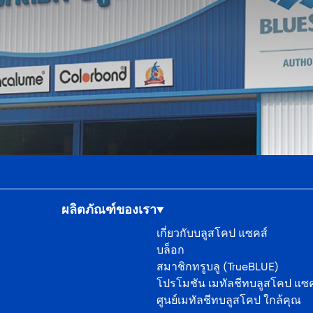
ผลิตภัณฑ์ของเรา
เกี่ยวกับบลูสโคป แซคส์
บล็อก
สมาชิกทรูบลู (TrueBLUE)
โปรโมชัน เมทัลชีทบลูสโคป แซค
ศูนย์เมทัลชีทบลูสโคป ใกล้คุณ