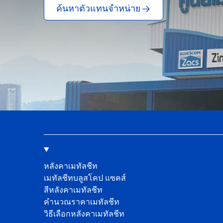
ค้นหาตัวแทนจำหน่าย
หลังคาเมทัลชีท
เมทัลชีทบลูสโคป แซคส์
สีหลังคาเมทัลชีท
คํานวณราคาเมทัลชีท
วิธีเลือกหลังคาเมทัลชีท