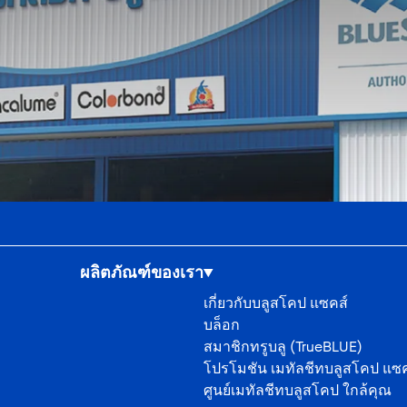
ผลิตภัณฑ์ของเรา
เกี่ยวกับบลูสโคป แซคส์
บล็อก
สมาชิกทรูบลู (TrueBLUE)
โปรโมชัน เมทัลชีทบลูสโคป แซค
ศูนย์เมทัลชีทบลูสโคป ใกล้คุณ