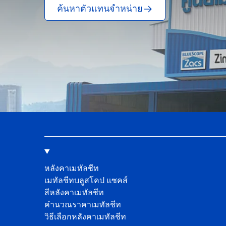
ค้นหาตัวแทนจำหน่าย
หลังคาเมทัลชีท
เมทัลชีทบลูสโคป แซคส์
สีหลังคาเมทัลชีท
คํานวณราคาเมทัลชีท
วิธีเลือกหลังคาเมทัลชีท