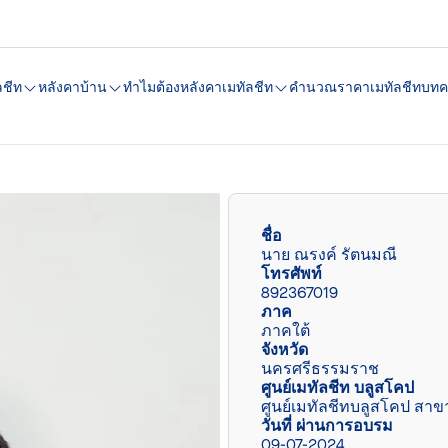
ลชีท
หลังคาบ้าน
ทำไมต้องหลังคาเมทัลชีท
คํานวณราคาเมทัลชีท
บทค
ชื่อ
นาย ณรงค์ รัตนมณี
โทรศัพท์
892367019
ภาค
ภาคใต้
จังหวัด
นครศรีธรรมราช
ศูนย์เมทัลชีท บลูสโคป
ศูนย์เมทัลชีทบลูสโคป สาข
วันที่ ผ่านการอบรม
09-07-2024