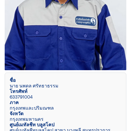
ชื่อ
นาย นพดล ศรัทธาธรรม
โทรศัพท์
633791004
ภาค
กรุงเทพและปริมณฑล
จังหวัด
กรุงเทพมหานคร
ศูนย์เมทัลชีท บลูสโคป
ศูนย์เมทัลชีทบลูสโคป สาขา บางพลี สมุทรปราการ