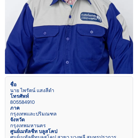
ชื่อ
นาย ไพรัตน์ แสงสีดำ
โทรศัพท์
805584910
ภาค
กรุงเทพและปริมณฑล
จังหวัด
กรุงเทพมหานคร
ศูนย์เมทัลชีท บลูสโคป
ศูนย์เมทัลชีทบลูสโคป สาขา บางพลี สมุทรปราการ