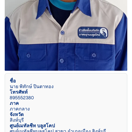
ชื่อ
นาย พิทักษ์ ปินตาทอง
โทรศัพท์
895552380
ภาค
ภาคกลาง
จังหวัด
สิงห์บุรี
ศูนย์เมทัลชีท บลูสโคป
ศูนย์เมทัลชีทบลูสโคป สาขา อำเภอเมือง สิงห์บุรี