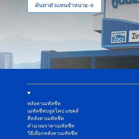
ค้นหาตัวแทนจำหน่าย
หลังคาเมทัลชีท
เมทัลชีทบลูสโคป แซคส์
สีหลังคาเมทัลชีท
คํานวณราคาเมทัลชีท
วิธีเลือกหลังคาเมทัลชีท