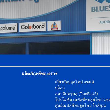
ผลิตภัณฑ์ของเรา
เกี่ยวกับบลูสโคป แซคส์
บล็อก
สมาชิกทรูบลู (TrueBLUE)
โปรโมชัน เมทัลชีทบลูสโคป แซค
ศูนย์เมทัลชีทบลูสโคป ใกล้คุณ