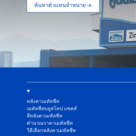
ค้นหาตัวแทนจำหน่าย
หลังคาเมทัลชีท
เมทัลชีทบลูสโคป แซคส์
สีหลังคาเมทัลชีท
คํานวณราคาเมทัลชีท
วิธีเลือกหลังคาเมทัลชีท