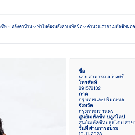
ลชีท
หลังคาบ้าน
ทำไมต้องหลังคาเมทัลชีท
คํานวณราคาเมทัลชีท
บทค
ชื่อ
นาย สามารถ สว่างศรี
โทรศัพท์
891578132
ภาค
กรุงเทพและปริมณฑล
จังหวัด
กรุงเทพมหานคร
ศูนย์เมทัลชีท บลูสโคป
ศูนย์เมทัลชีทบลูสโคป สา
วันที่ ผ่านการอบรม
10-11-2023