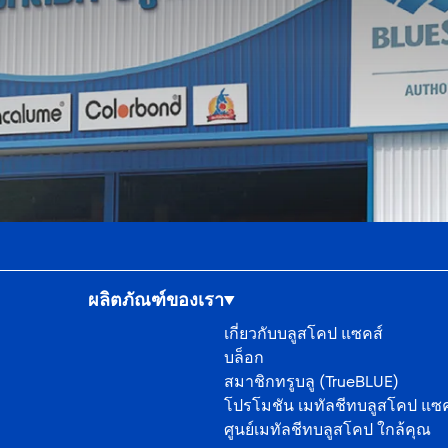
ผลิตภัณฑ์ของเรา
เกี่ยวกับบลูสโคป แซคส์
บล็อก
สมาชิกทรูบลู (TrueBLUE)
โปรโมชัน เมทัลชีทบลูสโคป แซค
ศูนย์เมทัลชีทบลูสโคป ใกล้คุณ