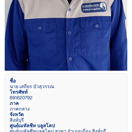
ชื่อ
นาย เสถียร บัวสุวรรณ
โทรศัพท์
891620792
ภาค
ภาคกลาง
จังหวัด
สิงห์บุรี
ศูนย์เมทัลชีท บลูสโคป
ศูนย์เมทัลชีทบลูสโคป สาขา อำเภอเมือง สิงห์บุรี