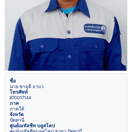
ชื่อ
นาย ซาอุดี อาแว
โทรศัพท์
870017144
ภาค
ภาคใต้
จังหวัด
ปัตตานี
ศูนย์เมทัลชีท บลูสโคป
ศูนย์เมทัลชีทบลูสโคป สาขา ปัตตานี