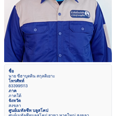
ชื่อ
นาย ซีฮาบุดดิน สกุลดิเยาะ
โทรศัพท์
833995113
ภาค
ภาคใต้
จังหวัด
สงขลา
ศูนย์เมทัลชีท บลูสโคป
ศูนย์เมทัลชีทบลูสโคป สาขา หาดใหญ่ สงขลา