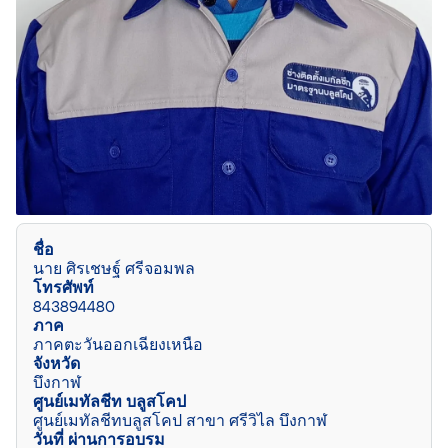
ชื่อ
นาย ศิรเชษฐ์ ศรีจอมพล
โทรศัพท์
843894480
ภาค
ภาคตะวันออกเฉียงเหนือ
จังหวัด
บึงกาฬ
ศูนย์เมทัลชีท บลูสโคป
ศูนย์เมทัลชีทบลูสโคป สาขา ศรีวิไล บึงกาฬ
วันที่ ผ่านการอบรม