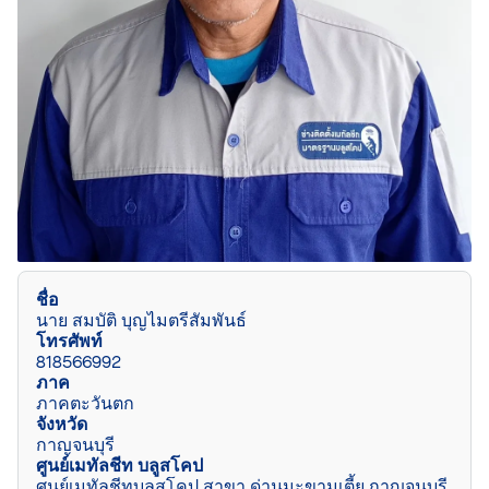
ชื่อ
นาย สมบัติ บุญไมตรีสัมพันธ์
โทรศัพท์
818566992
ภาค
ภาคตะวันตก
จังหวัด
กาญจนบุรี
ศูนย์เมทัลชีท บลูสโคป
ศูนย์เมทัลชีทบลูสโคป สาขา ด่านมะขามเตี้ย กาญจนบุรี