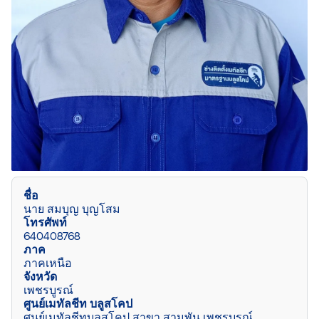
ชื่อ
นาย สมบุญ บุญโสม
โทรศัพท์
640408768
ภาค
ภาคเหนือ
จังหวัด
เพชรบูรณ์
ศูนย์เมทัลชีท บลูสโคป
ศูนย์เมทัลชีทบลูสโคป สาขา สามพัน เพชรบูรณ์