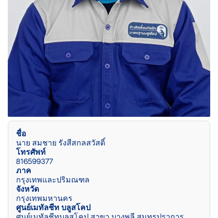
ชื่อ
นาย สมชาย รังสีสกลสวัสดิ์
โทรศัพท์
816599377
ภาค
กรุงเทพและปริมณฑล
จังหวัด
กรุงเทพมหานคร
ศูนย์เมทัลชีท บลูสโคป
ศูนย์เมทัลชีทบลูสโคป สาขา บางพลี สมุทรปราการ