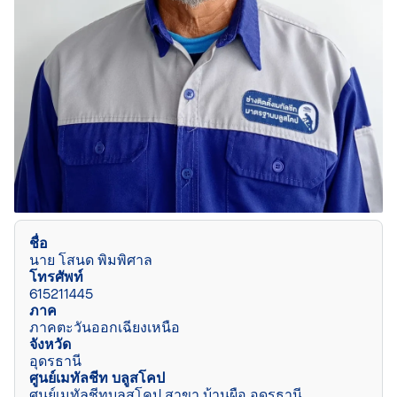
ชื่อ
นาย โสนด พิมพิศาล
โทรศัพท์
615211445
ภาค
ภาคตะวันออกเฉียงเหนือ
จังหวัด
อุดรธานี
ศูนย์เมทัลชีท บลูสโคป
ศูนย์เมทัลชีทบลูสโคป สาขา บ้านผือ อุดรธานี