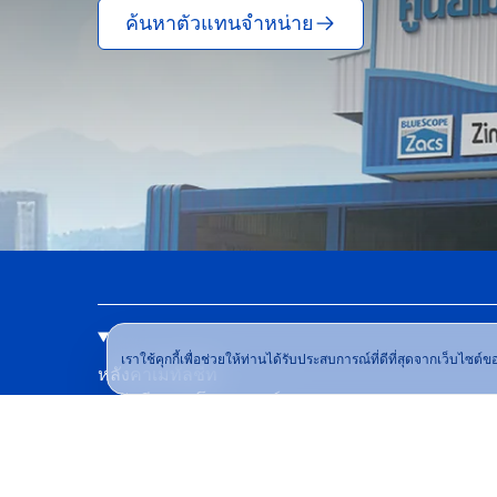
ค้นหาตัวแทนจำหน่าย
เราใช้คุกกี้เพื่อช่วยให้ท่านได้รับประสบการณ์ที่ดีที่สุดจากเว็บไซ
หลังคาเมทัลชีท
เมทัลชีทบลูสโคป แซคส์
สีหลังคาเมทัลชีท
คํานวณราคาเมทัลชีท
วิธีเลือกหลังคาเมทัลชีท