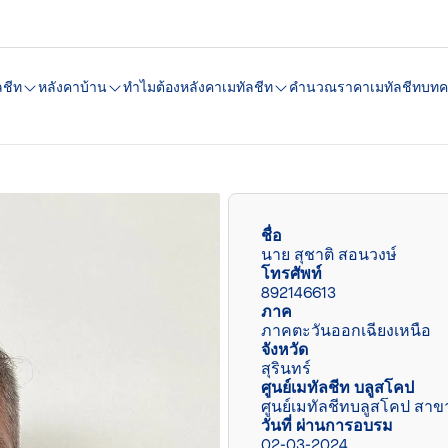
ลชีท
หลังคาบ้าน
ทำไมต้องหลังคาเมทัลชีท
คํานวณราคาเมทัลชีท
บทค
ชื่อ
นาย สุชาติ สอนวงษ์
โทรศัพท์
892146613
ภาค
ภาคตะวันออกเฉียงเหนือ
จังหวัด
สุรินทร์
ศูนย์เมทัลชีท บลูสโคป
ศูนย์เมทัลชีทบลูสโคป สาขา
วันที่ ผ่านการอบรม
02-03-2024