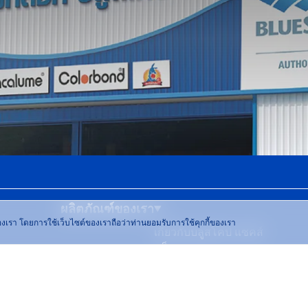
ผลิตภัณฑ์ของเรา
ต์ของเรา โดยการใช้เว็บไซต์ของเราถือว่าท่านยอมรับการใช้คุกกี้ของเรา
เกี่ยวกับบลูสโคป แซคส์
บล็อก
สมาชิกทรูบลู (TrueBLUE)
โปรโมชัน เมทัลชีทบลูสโคป แซค
ศูนย์เมทัลชีทบลูสโคป ใกล้คุณ