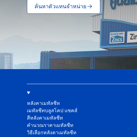
ค้นหาตัวแทนจำหน่าย
หลังคาเมทัลชีท
เมทัลชีทบลูสโคป แซคส์
สีหลังคาเมทัลชีท
คํานวณราคาเมทัลชีท
วิธีเลือกหลังคาเมทัลชีท