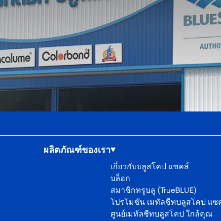
ผลิตภัณฑ์ของเรา
เกี่ยวกับบลูสโคป แซคส์
บล็อก
สมาชิกทรูบลู (TrueBLUE)
โปรโมชัน เมทัลชีทบลูสโคป แซค
ศูนย์เมทัลชีทบลูสโคป ใกล้คุณ