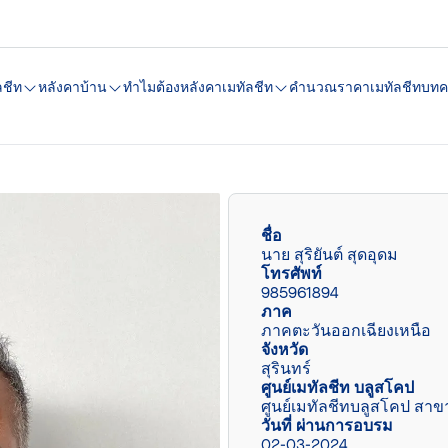
ลชีท
หลังคาบ้าน
ทำไมต้องหลังคาเมทัลชีท
คํานวณราคาเมทัลชีท
บทค
ชื่อ
นาย สุริยันต์ สุดอุดม
โทรศัพท์
985961894
ภาค
ภาคตะวันออกเฉียงเหนือ
จังหวัด
สุรินทร์
ศูนย์เมทัลชีท บลูสโคป
ศูนย์เมทัลชีทบลูสโคป สาขา
วันที่ ผ่านการอบรม
02-03-2024