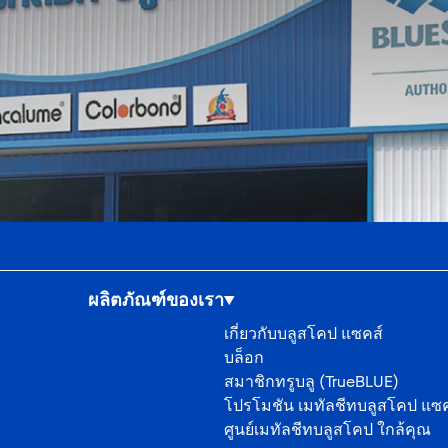
ผลิตภัณฑ์ของเรา
เกี่ยวกับบลูสโคป แซคส์
บล็อก
สมาชิกทรูบลู (TrueBLUE)
โปรโมชัน เมทัลชีทบลูสโคป แซค
ศูนย์เมทัลชีทบลูสโคป ใกล้คุณ