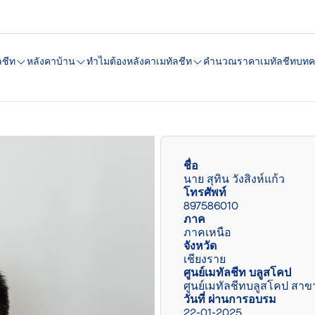
ลชีท
หลังคาบ้าน
ทำไมต้องหลังคาเมทัลชีท
คํานวณราคาเมทัลชีท
บทค
ชื่อ
นาย สุทิน วังสิงห์แก้ว
โทรศัพท์
897586010
ภาค
ภาคเหนือ
จังหวัด
เชียงราย
ศูนย์เมทัลชีท บลูสโคป
ศูนย์เมทัลชีทบลูสโคป สาข
วันที่ ผ่านการอบรม
22-01-2025