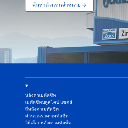
ค้นหาตัวแทนจำหน่าย
หลังคาเมทัลชีท
เมทัลชีทบลูสโคป แซคส์
สีหลังคาเมทัลชีท
คํานวณราคาเมทัลชีท
วิธีเลือกหลังคาเมทัลชีท