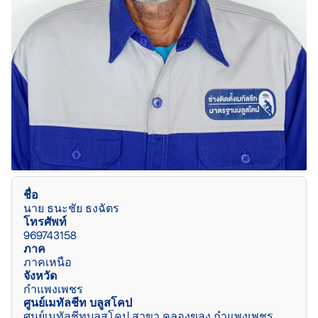
ชื่อ
นาย ธนะชัย ธงฉัตร
โทรศัพท์
969743158
ภาค
ภาคเหนือ
จังหวัด
กำแพงเพชร
ศูนย์เมทัลชีท บลูสโคป
ศูนย์เมทัลชีทบลูสโคป สาขา คลองขลุง กำแพงเพชร