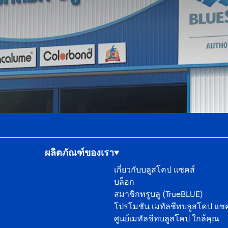
ผลิตภัณฑ์ของเรา
เกี่ยวกับบลูสโคป แซคส์
บล็อก
สมาชิกทรูบลู (TrueBLUE)
โปรโมชัน เมทัลชีทบลูสโคป แซค
ศูนย์เมทัลชีทบลูสโคป ใกล้คุณ