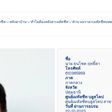
ลชีท
หลังคาบ้าน
ทำไมต้องหลังคาเมทัลชีท
คํานวณราคาเมทัลชีท
บทค
ชื่อ
นาย ธนโชค ฤทธิ์ตา
โทรศัพท์
610365959
ภาค
ภาคกลาง
จังหวัด
ปทุมธานี
ศูนย์เมทัลชีท บลูสโคป
ศูนย์เมทัลชีทบลูสโคป สาข
วันที่ ผ่านการอบรม
22-12-2023