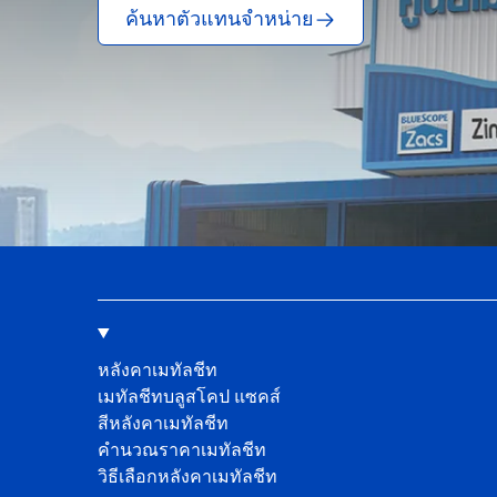
ค้นหาตัวแทนจำหน่าย
หลังคาเมทัลชีท
เมทัลชีทบลูสโคป แซคส์
สีหลังคาเมทัลชีท
คํานวณราคาเมทัลชีท
วิธีเลือกหลังคาเมทัลชีท