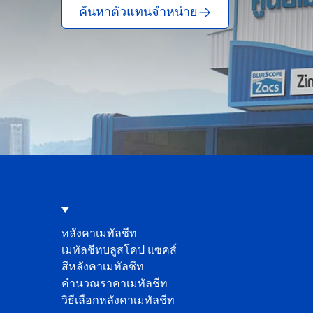
ค้นหาตัวแทนจำหน่าย
หลังคาเมทัลชีท
เมทัลชีทบลูสโคป แซคส์
สีหลังคาเมทัลชีท
คํานวณราคาเมทัลชีท
วิธีเลือกหลังคาเมทัลชีท