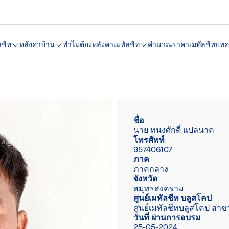
ลชีท
หลังคาบ้าน
ทำไมต้องหลังคาเมทัลชีท
คํานวณราคาเมทัลชีท
บทค
ชื่อ
นาย ทนงศักดิ์ แปลนาค
โทรศัพท์
957406107
ภาค
ภาคกลาง
จังหวัด
สมุทรสงคราม
ศูนย์เมทัลชีท บลูสโคป
ศูนย์เมทัลชีทบลูสโคป สา
วันที่ ผ่านการอบรม
25-05-2024