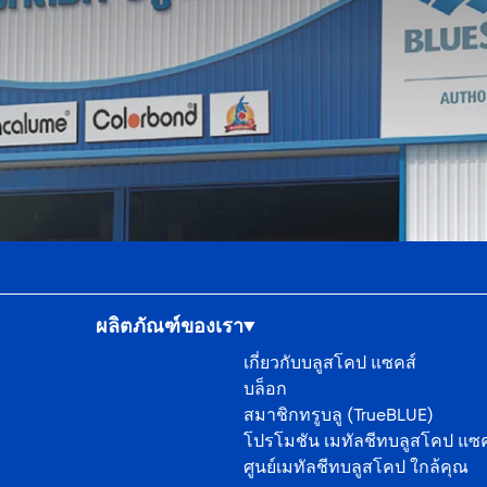
ผลิตภัณฑ์ของเรา
เกี่ยวกับบลูสโคป แซคส์
บล็อก
สมาชิกทรูบลู (TrueBLUE)
โปรโมชัน เมทัลชีทบลูสโคป แซค
ศูนย์เมทัลชีทบลูสโคป ใกล้คุณ