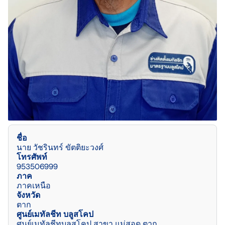
ชื่อ
นาย วัชรินทร์ ขัตติยะวงศ์
โทรศัพท์
953506999
ภาค
ภาคเหนือ
จังหวัด
ตาก
ศูนย์เมทัลชีท บลูสโคป
ศูนย์เมทัลชีทบลูสโคป สาขา แม่สอด ตาก