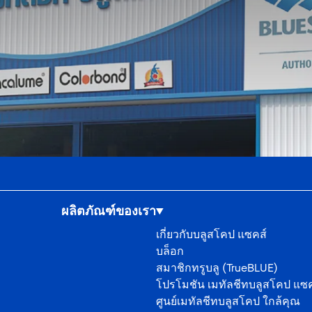
ผลิตภัณฑ์ของเรา
เกี่ยวกับบลูสโคป แซคส์
บล็อก
สมาชิกทรูบลู (TrueBLUE)
โปรโมชัน เมทัลชีทบลูสโคป แซค
ศูนย์เมทัลชีทบลูสโคป ใกล้คุณ