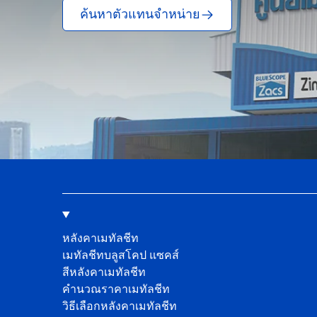
ค้นหาตัวแทนจำหน่าย
หลังคาเมทัลชีท
เมทัลชีทบลูสโคป แซคส์
สีหลังคาเมทัลชีท
คํานวณราคาเมทัลชีท
วิธีเลือกหลังคาเมทัลชีท