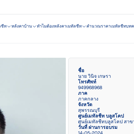
ลชีท
หลังคาบ้าน
ทำไมต้องหลังคาเมทัลชีท
คํานวณราคาเมทัลชีท
บทค
ชื่อ
นาย วินิจ เกษรา
โทรศัพท์
949968968
ภาค
ภาคกลาง
จังหวัด
สุพรรณบุรี
ศูนย์เมทัลชีท บลูสโคป
ศูนย์เมทัลชีทบลูสโคป สาขา
วันที่ ผ่านการอบรม
14-05-2024