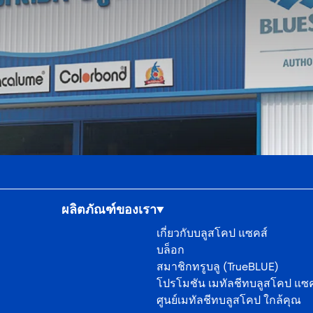
ผลิตภัณฑ์ของเรา
เกี่ยวกับบลูสโคป แซคส์
บล็อก
สมาชิกทรูบลู (TrueBLUE)
โปรโมชัน เมทัลชีทบลูสโคป แซค
ศูนย์เมทัลชีทบลูสโคป ใกล้คุณ