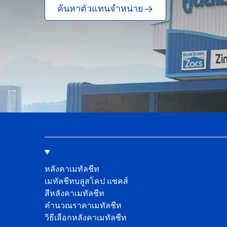
ค้นหาตัวแทนจำหน่าย
หลังคาเมทัลชีท
เมทัลชีทบลูสโคป แซคส์
สีหลังคาเมทัลชีท
คํานวณราคาเมทัลชีท
วิธีเลือกหลังคาเมทัลชีท