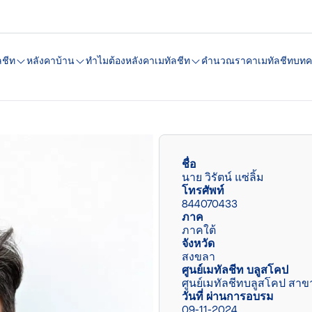
ลชีท
หลังคาบ้าน
ทำไมต้องหลังคาเมทัลชีท
คํานวณราคาเมทัลชีท
บทค
ชื่อ
นาย วิรัตน์ แซ่ลิ้ม
โทรศัพท์
844070433
ภาค
ภาคใต้
จังหวัด
สงขลา
ศูนย์เมทัลชีท บลูสโคป
ศูนย์เมทัลชีทบลูสโคป สา
วันที่ ผ่านการอบรม
09-11-2024