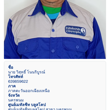
ชื่อ
นาย วิสุทธิ์ โนนริบูรณ์
โทรศัพท์
639859622
ภาค
ภาคตะวันออกเฉียงเหนือ
จังหวัด
นครพนม
ศูนย์เมทัลชีท บลูสโคป
ศูนย์เมทัลชีทบลูสโคป สาขา นครพนม