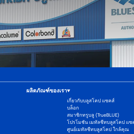
ผลิตภัณฑ์ของเรา
เกี่ยวกับบลูสโคป แซคส์
บล็อก
สมาชิกทรูบลู (TrueBLUE)
โปรโมชัน เมทัลชีทบลูสโคป แซค
ศูนย์เมทัลชีทบลูสโคป ใกล้คุณ