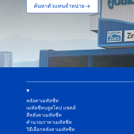
ค้นหาตัวแทนจำหน่าย
หลังคาเมทัลชีท
เมทัลชีทบลูสโคป แซคส์
สีหลังคาเมทัลชีท
คํานวณราคาเมทัลชีท
วิธีเลือกหลังคาเมทัลชีท